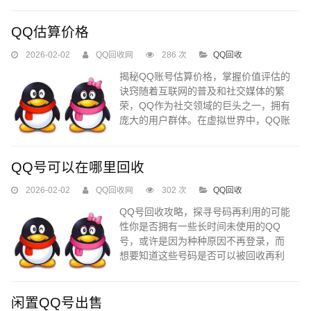
值也被越来越多的用户关注。今天，我
们就来一起揭秘QQ估价查询工具，让您
QQ估算价格
轻松掌握自己的虚拟资产价值。让我们
2026-02-02
QQ回收网
286 次
QQ回收
一起进入这个神秘的世界，探索QQ的价
值所在！...
揭秘QQ账号估算价格，掌握价值评估的
诀窍随着互联网的普及和社交媒体的繁
荣，QQ作为社交领域的巨头之一，拥有
庞大的用户群体。在虚拟世界中，QQ账
号有时也被赋予了实际价值，比如在一
些特定场合下需要进行QQ账号的转让或
交易。本文将为你揭示QQ账号估算价格
QQ号可以在哪里回收
的诀窍，帮助你更好地掌握价值评估的
2026-02-02
QQ回收网
302 次
QQ回收
方法。...
QQ号回收攻略，探寻号码再利用的可能
性你是否拥有一些长时间未使用的QQ
号，或许是因为种种原因不再登录，而
想要知道这些号码是否可以被回收再利
用？本文将为你详细介绍QQ号的回收途
径，让你在释放闲置资源的同时，也许
还能发掘出意想不到的价值。...
闲置QQ号出售