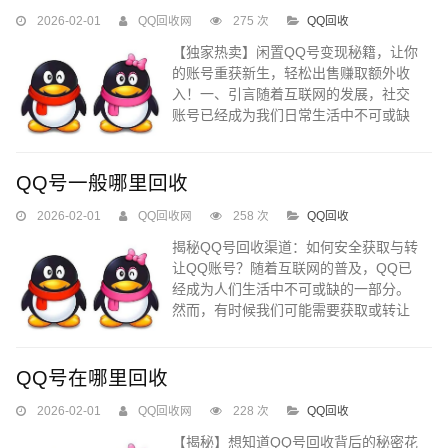
2026-02-01
QQ回收网
275 次
QQ回收
【独家热卖】闲置QQ号变现秘籍，让你
的账号重获新生，轻松出售赚取额外收
入！一、引言随着互联网的发展，社交
账号已经成为我们日常生活中不可或缺
的一部分。很多人拥有多个QQ账号，其
中一些可能因为各种原因被闲置不用。
你是否想过，这些闲置的QQ号其实蕴藏
QQ号一般哪里回收
着变现的潜力？本文将为你揭示如何巧
2026-02-01
QQ回收网
258 次
QQ回收
妙地将闲置QQ号出售，让你的账号重获
新生，轻松赚取额外收入！...
揭秘QQ号回收渠道：如何安全获取与转
让QQ账号？随着互联网的普及，QQ已
经成为人们生活中不可或缺的一部分。
然而，有时候我们可能需要获取或转让
QQ账号，这就涉及到QQ号的回收渠道
问题。本文将详细介绍QQ号的回收渠
道，帮助大家了解如何安全获取与转让
QQ号在哪里回收
QQ账号。...
2026-02-01
QQ回收网
228 次
QQ回收
【揭秘】想知道QQ号回收背后的秘密花