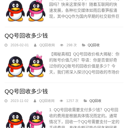
园吗？快来这里探寻！随着互联网的快
速发展，各种社交媒体如雨后春笋般涌
现，其中QQ作为国内早期的社交软件巨
头之一，深受广大人民群众的喜爱。今
天，我们将带大家一同走进神秘的QQ号
回收世界，探索这个看似寻常实则充满
QQ号回收多少钱
故事的秘密花园。在这里，我们将详细
2026-02-01
QQ回收网
298 次
QQ回收
解读QQ号的回收机制，带您了解QQ号
回收的全过程。...
【揭秘真相】QQ号回收价格大揭秘：你
的账号价值几何？导语：你是否曾好奇
过你的QQ账号的回收价值是多少？今
天，我们将深入探讨QQ号回收的市场价
格，带你了解账号价值的背后真相。让
我们一同揭开这个神秘的面纱，看看QQ
号回收到底多少钱！...
QQ号回收多少钱
2023-11-02
QQ回收网
1257 次
QQ回收
1. QQ号回收需要支付多少钱？QQ号回
收的费用是根据具体情况而定的。通常
情况下，回收一个QQ号需要支付一定的
手续费用，具体金额可能会因各种因素