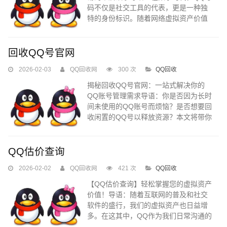
码不仅是社交工具的代表，更是一种独
特的身份标识。随着网络虚拟资产价值
的不断攀升，回收QQ号码交易中心应运
而生。今天，我们将深入探究这一行业
的神秘面纱，揭开回收QQ号码背后的故
回收QQ号官网
事。...
2026-02-03
QQ回收网
300 次
QQ回收
揭秘回收QQ号官网：一站式解决你的
QQ账号管理需求导语：你是否因为长时
间未使用的QQ账号而烦恼？是否想要回
收闲置的QQ号以释放资源？本文将带你
了解回收QQ号官网，这里提供一站式的
QQ账号管理解决方案，让你的账号资源
得到充分利用。...
QQ估价查询
2026-02-02
QQ回收网
421 次
QQ回收
【QQ估价查询】轻松掌握您的虚拟资产
价值！导语：随着互联网的普及和社交
软件的盛行，我们的虚拟资产也日益增
多。在这其中，QQ作为我们日常沟通的
重要工具之一，所拥有的价值和潜在价