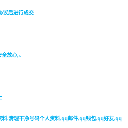
协议后进行成交
安全放心,。
止
,清理干净号码个人资料,qq邮件,qq钱包,qq好友,qq